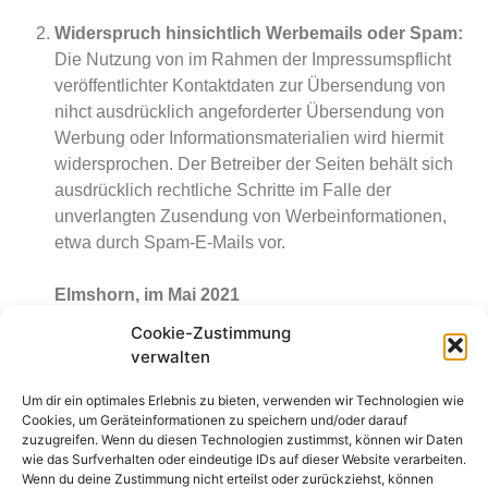
Widerspruch hinsichtlich Werbemails oder Spam:
Die Nutzung von im Rahmen der Impressumspflicht
veröffentlichter Kontaktdaten zur Übersendung von
nihct ausdrücklich angeforderter Übersendung von
Werbung oder Informationsmaterialien wird hiermit
widersprochen. Der Betreiber der Seiten behält sich
ausdrücklich rechtliche Schritte im Falle der
unverlangten Zusendung von Werbeinformationen,
etwa durch Spam-E-Mails vor.
Elmshorn, im Mai 2021
Cookie-Zustimmung
KONTAKT
verwalten
urbatschek@tu-training.de
Um dir ein optimales Erlebnis zu bieten, verwenden wir Technologien wie
Cookies, um Geräteinformationen zu speichern und/oder darauf
+49 (0) 4121 491835
zuzugreifen. Wenn du diesen Technologien zustimmst, können wir Daten
wie das Surfverhalten oder eindeutige IDs auf dieser Website verarbeiten.
Wenn du deine Zustimmung nicht erteilst oder zurückziehst, können
FÜR SIE