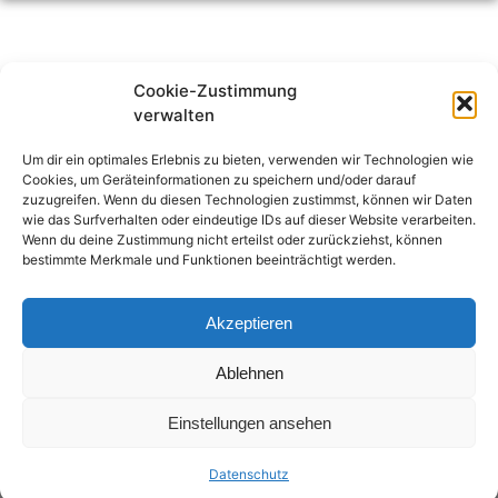
Cookie-Zustimmung
KONTAKT
verwalten
urbatschek@tu-training.de
Um dir ein optimales Erlebnis zu bieten, verwenden wir Technologien wie
Cookies, um Geräteinformationen zu speichern und/oder darauf
+49 (0) 4121 491835
zuzugreifen. Wenn du diesen Technologien zustimmst, können wir Daten
wie das Surfverhalten oder eindeutige IDs auf dieser Website verarbeiten.
Wenn du deine Zustimmung nicht erteilst oder zurückziehst, können
FÜR SIE
bestimmte Merkmale und Funktionen beeinträchtigt werden.
Kostenfreies Erstgespräch
Webinar: So löst man Probleme heute
Akzeptieren
Ablehnen
I
NFOS
Einstellungen ansehen
Impressum
Datenschutz
Datenschutz